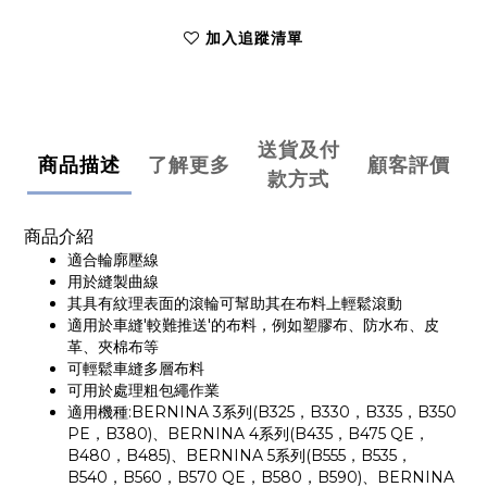
加入追蹤清單
送貨及付
商品描述
了解更多
顧客評價
款方式
商品介紹
適合輪廓壓線
用於縫製曲線
其具有紋理表面的滾輪可幫助其在布料上輕鬆滾動
適用於車縫'較難推送'的布料，例如塑膠布、防水布、皮
革、夾棉布等
可輕鬆車縫多層布料
可用於處理粗包繩作業
適用機種:BERNINA 3系列(B325，B330，B335，B350
PE，B380)、BERNINA 4系列(B435，B475 QE，
B480，B485)、BERNINA 5系列(B555，B535，
B540，B560，B570 QE，B580，B590)、BERNINA