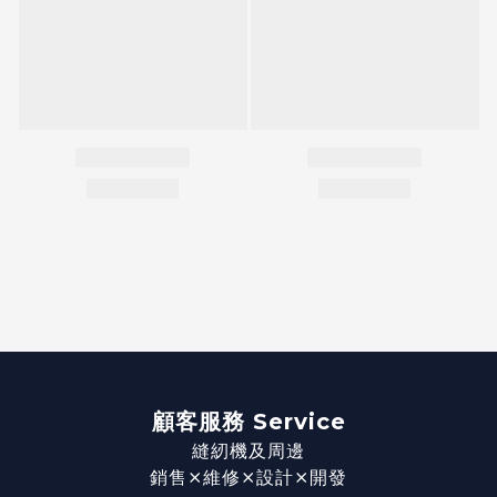
顧客服務 Service
縫紉機及周邊
銷售⨯維修⨯設計⨯開發