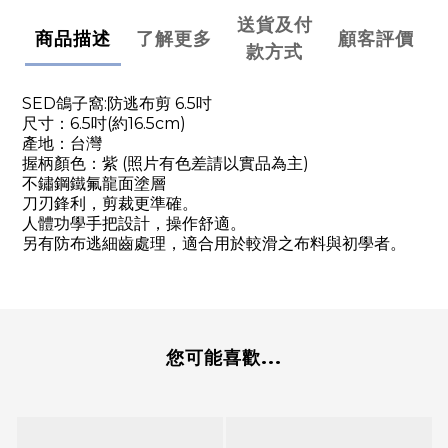
送貨及付
商品描述
了解更多
顧客評價
款方式
SED鴿子窩:防逃布剪 6.5吋
尺寸：6.5吋(約16.5cm)
產地：台灣
握柄顏色：紫 (照片有色差請以實品為主)
不鏽鋼鐵氟龍面塗層
刀刃鋒利，剪裁更準確。
人體功學手把設計，操作舒適。
另有防布逃細齒處理，適合用於較滑之布料與初學者。
您可能喜歡...