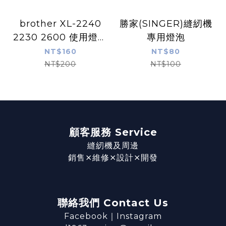
brother XL-2240
勝家(SINGER)縫紉機
2230 2600 使用燈泡
專用燈泡
兩個一組
NT$160
NT$80
NT$200
NT$100
顧客服務 Service
縫紉機及周邊
銷售⨯維修⨯設計⨯開發
聯絡我們 Contact Us
Facebook
｜
Instagram