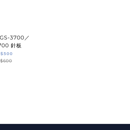
 GS-3700／
700 針板
$500
$600