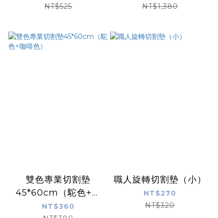
NT$525
NT$1,380
雙色專業切割墊
職人旋轉切割墊（小）
45*60cm（駝色+咖
NT$270
啡色）
NT$320
NT$360