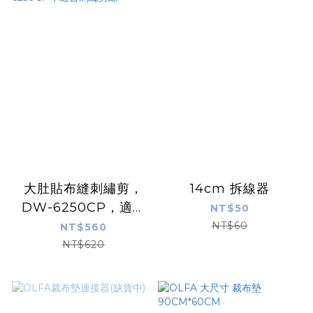
大肚貼布縫刺繡剪，
14cm 拆線器
DW-6250CP，適合
NT$50
刺繡剪線
NT$60
NT$560
NT$620