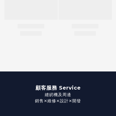
顧客服務 Service
縫紉機及周邊
銷售⨯維修⨯設計⨯開發