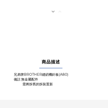
商品描述
兄弟牌BROTHER縫紉機針板(A80)
備註:無金屬配件
需將拆舊的拆裝置新