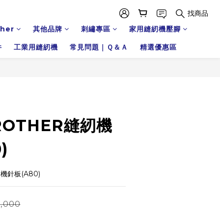
找商品
ther
其他品牌
刺繡專區
家用縫紉機壓腳
件
工業用縫紉機
常見問題｜Ｑ＆Ａ
精選優惠區
OTHER縫紉機
)
機針板(A80)
,000