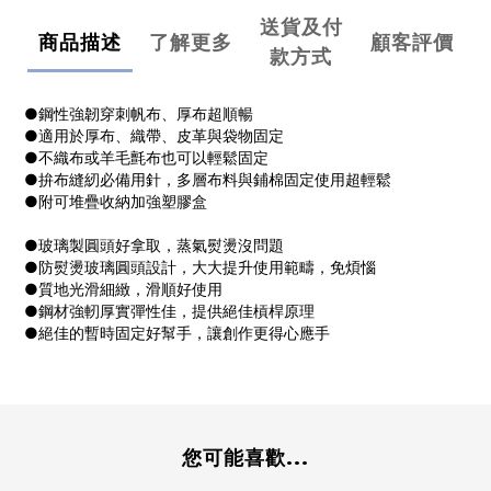
送貨及付
商品描述
了解更多
顧客評價
款方式
●鋼性強韌穿刺帆布、厚布超順暢
●適用於厚布、織帶、皮革與袋物固定
●不織布或羊毛氈布也可以輕鬆固定
●拚布縫紉必備用針，多層布料與鋪棉固定使用超輕鬆
●附可堆疊收納加強塑膠盒
●玻璃製圓頭好拿取，蒸氣熨燙沒問題
●防熨燙玻璃圓頭設計，大大提升使用範疇，免煩惱
●質地光滑細緻，滑順好使用
●鋼材強軔厚實彈性佳，提供絕佳槓桿原理
●絕佳的暫時固定好幫手，讓創作更得心應手
您可能喜歡...