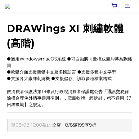
DRAWings XI 刺繡軟體
(高階)
●適用Windows/macOS系統 ●可自動將向量檔或圖片轉為刺繡
圖
●軟體介面支援簡體中文及多國語言 ●支援多種中文字型
●支援各大廠牌刺繡機 ●支援儲存、讀取多種檔案格式
依消費者保護法第19條及行政院消費者保護處公告「通訊交易解
除權合理例外情事適用準則」，電腦軟體一經拆封，恕不適用【7
日猶豫期】之規定。
至
08/08 16:00
截止
全店，8/8滿199享9折