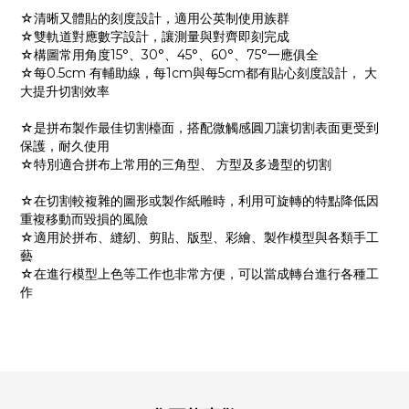
☆清晰又體貼的刻度設計，適用公英制使用族群
☆雙軌道對應數字設計，讓測量與對齊即刻完成
☆構圖常用角度15°、30°、45°、60°、75°一應俱全
☆每0.5cm 有輔助線，每1cm與每5cm都有貼心刻度設計， 大
大提升切割效率
☆是拼布製作最佳切割檯面，搭配微觸感圓刀讓切割表面更受到
保護，耐久使用
☆特別適合拼布上常用的三角型、 方型及多邊型的切割
☆在切割較複雜的圖形或製作紙雕時，利用可旋轉的特點降低因
重複移動而毀損的風險
☆適用於拼布、縫紉、剪貼、版型、彩繪、製作模型與各類手工
藝
☆在進行模型上色等工作也非常方便，可以當成轉台進行各種工
作