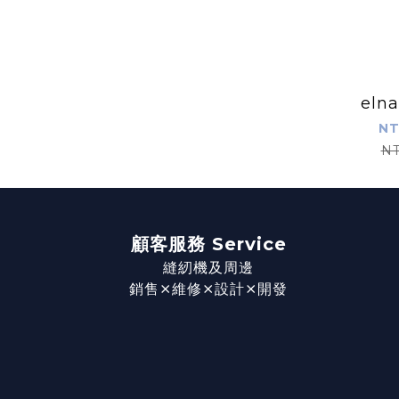
eln
NT
NT
顧客服務 Service
縫紉機及周邊
銷售⨯維修⨯設計⨯開發