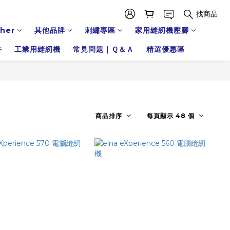
找商品
ther
其他品牌
刺繡專區
家用縫紉機壓腳
件
工業用縫紉機
常見問題｜Ｑ＆Ａ
精選優惠區
商品排序
每頁顯示 48 個