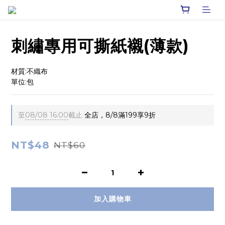
刺繡專用可撕紙襯(薄款)
材質:不織布
單位:包
至
08/08 16:00
截止
全店，8/8滿199享9折
NT$48
NT$60
加入購物車