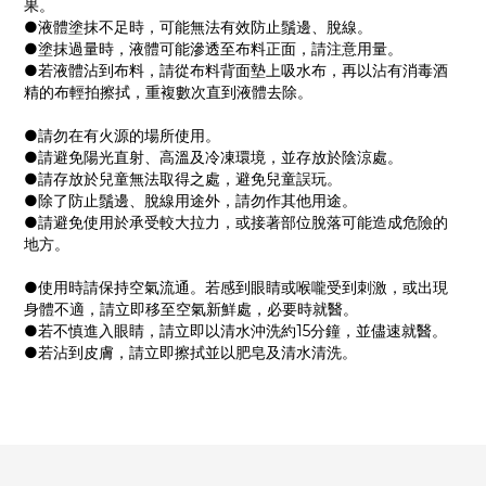
果。
●液體塗抹不足時，可能無法有效防止鬚邊、脫線。
●塗抹過量時，液體可能滲透至布料正面，請注意用量。
●若液體沾到布料，請從布料背面墊上吸水布，再以沾有消毒酒
精的布輕拍擦拭，重複數次直到液體去除。
●請勿在有火源的場所使用。
●請避免陽光直射、高溫及冷凍環境，並存放於陰涼處。
●請存放於兒童無法取得之處，避免兒童誤玩。
●除了防止鬚邊、脫線用途外，請勿作其他用途。
●請避免使用於承受較大拉力，或接著部位脫落可能造成危險的
地方。
●使用時請保持空氣流通。若感到眼睛或喉嚨受到刺激，或出現
身體不適，請立即移至空氣新鮮處，必要時就醫。
●若不慎進入眼睛，請立即以清水沖洗約15分鐘，並儘速就醫。
●若沾到皮膚，請立即擦拭並以肥皂及清水清洗。