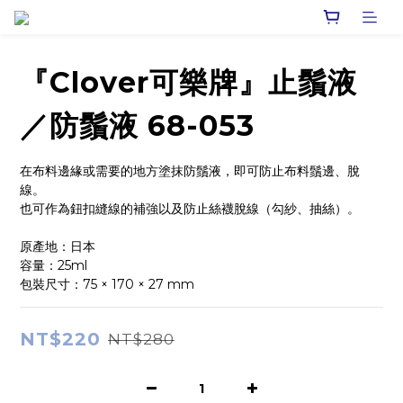
『Clover可樂牌』止鬚液
／防鬚液 68-053
在布料邊緣或需要的地方塗抹防鬚液，即可防止布料鬚邊、脫
線。
也可作為鈕扣縫線的補強以及防止絲襪脫線（勾紗、抽絲）。
原產地：日本
容量：25ml
包裝尺寸：75 × 170 × 27 mm
NT$220
NT$280