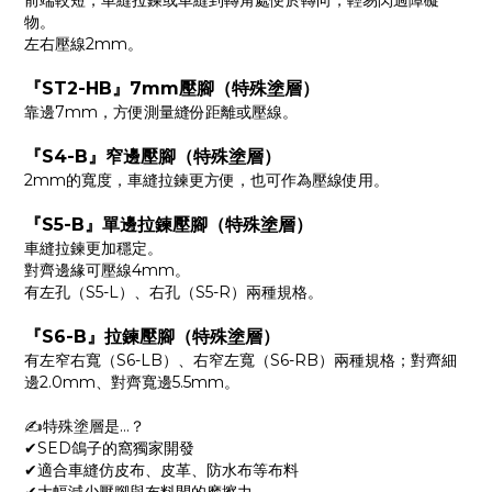
前端較短，車縫拉鍊或車縫到轉角處便於轉向，輕易閃過障礙
物。
左右壓線2mm。
『ST2-HB』7mm壓腳（特殊塗層）
靠邊7mm，方便測量縫份距離或壓線。
『S4-B』窄邊壓腳（特殊塗層）
2mm的寬度，車縫拉鍊更方便，也可作為壓線使用。
『S5-B』單邊拉鍊壓腳（特殊塗層）
車縫拉鍊更加穩定。
對齊邊緣可壓線4mm。
有左孔（S5-L）、右孔（S5-R）兩種規格。
『S6-B』拉鍊壓腳（特殊塗層）
有左窄右寬（S6-LB）、右窄左寬（S6-RB）兩種規格；對齊細
邊2.0mm、對齊寬邊5.5mm。
✍️特殊塗層是…？
✔SED鴿子的窩獨家開發
✔適合車縫仿皮布、皮革、防水布等布料