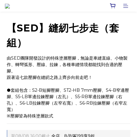
【SED】縫紉七步走（套
組）
由SED團隊開發設計的特殊塗層壓腳，無論是車縫直線、小物製
作、轉彎弧形、壓線、拉鍊，各種車縫情境都能找到合適的壓
腳。
跟著這七款壓腳在縫紉之路上齊步向前走吧！
●套組包含：S2-B短腳壓腳、ST2-HB 7mm壓腳、S4-B窄邊壓
腳、S5-LB單邊拉鍊壓腳（左孔）、S5-RB單邊拉鍊壓腳（右
孔）、S6-LB拉鍊壓腳（左窄右寬）、S6-RB拉鍊壓腳（右窄左
寬）
※壓腳皆為特殊塗層款式
至
08/08 16:00
截止
全店，8/8滿199享9折