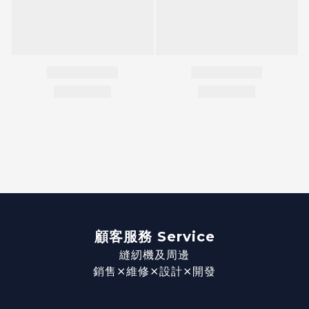
顧客服務 Service
縫紉機及周邊
銷售⨯維修⨯設計⨯開發