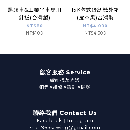
黑頭車&工業平車專用
15K舊式縫紉機外箱
針板(台灣製)
(皮革黑)台灣製
NT$80
NT$4,000
NT$100
NT$4,500
顧客服務 Service
縫紉機及周邊
銷售⨯維修⨯設計⨯開發
聯絡我們 Contact Us
Facebook
｜
Instagram
sed1963sewing@gmail.com