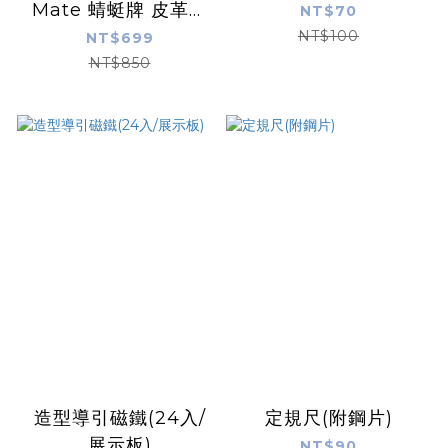
Mate 蜻蜓牌 皮革專
NT$70
用剪刀
NT$100
NT$699
NT$850
造型導引磁鐵(24入/
定規尺(附鋼片)
展示板)
NT$90