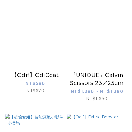
【Odif】OdiCoat
『UNIQUE』Calvin
Scissors 23／25cm
NT$580
NT$670
NT$1,280 ~ NT$1,380
NT$1,690