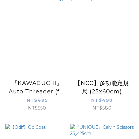
『KAWAGUCHI』
【NCC】多功能定規
Auto Threader (for
尺 (25x60cm)
hand sewing)
NT$495
NT$490
NT$550
NT$580