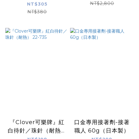
NT$2,800
NT$305
NT$380
『Clover可樂牌』紅
口金專用接著劑-接著
白待針／珠針（耐熱）
職人 60g（日本製）
22-735