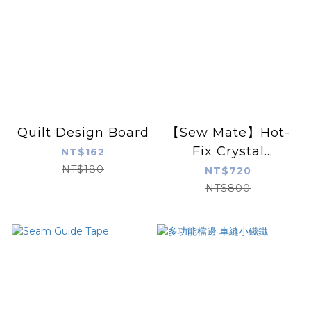
Quilt Design Board
【Sew Mate】Hot-
Fix Crystal
NT$162
Applicator Wand
NT$180
NT$720
(Set)
NT$800