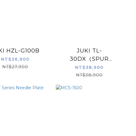
KI HZL-G100B
JUKI TL-
30DX（SPUR
NT$26,900
30DX）
NT$27,900
NT$38,900
NT$38,900