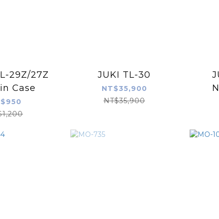
L-29Z/27Z
JUKI TL-30
J
in Case
N
NT$35,900
NT$35,900
$950
$1,200