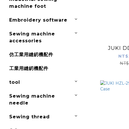
machine foot
Embroidery software
Sewing machine
accessories
JUKI D
仿工業用縫紉機配件
NT$
NT$
工業用縫紉機配件
tool
Sewing machine
needle
Sewing thread