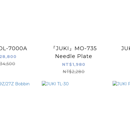
DL-7000A
『JUKI』MO-735
JU
Needle Plate
28,800
34,500
NT$1,980
NT$2,280