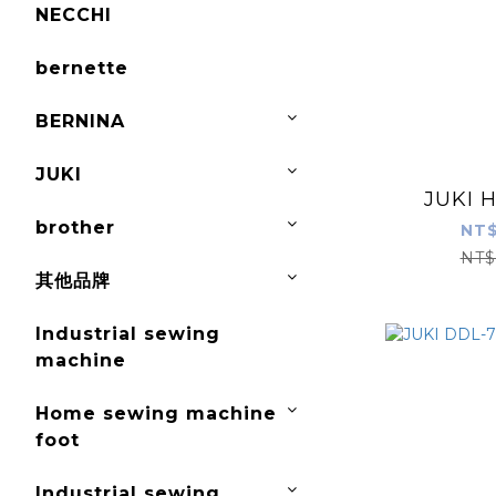
NECCHI
bernette
BERNINA
JUKI
JUKI 
brother
NT$
NT$
其他品牌
Industrial sewing
machine
Home sewing machine
foot
Industrial sewing