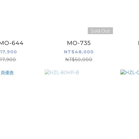
Sold Out
 MO-644
MO-735
17,900
NT$48,000
17,900
NT$50,000