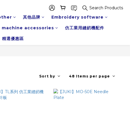
Search Products
other
其他品牌
Embroidery software
 machine accessories
仿工業用縫紉機配件
精選優惠區
Sort by
48 Items per page