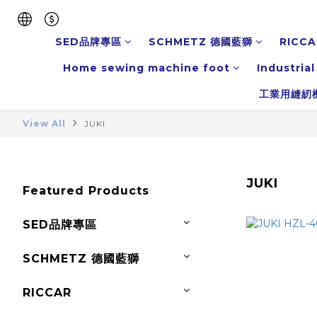
SED品牌專區
SCHMETZ 德國藍獅
RICCA
Home sewing machine foot
Industria
工業用縫紉
View All
JUKI
JUKI
Featured Products
SED品牌專區
SCHMETZ 德國藍獅
RICCAR