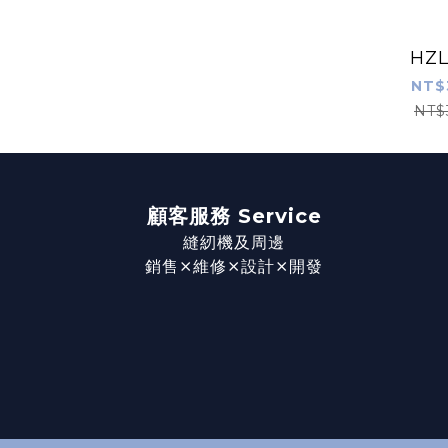
HZL
NT$
NT$
顧客服務 Service
縫紉機及周邊
銷售⨯維修⨯設計⨯開發