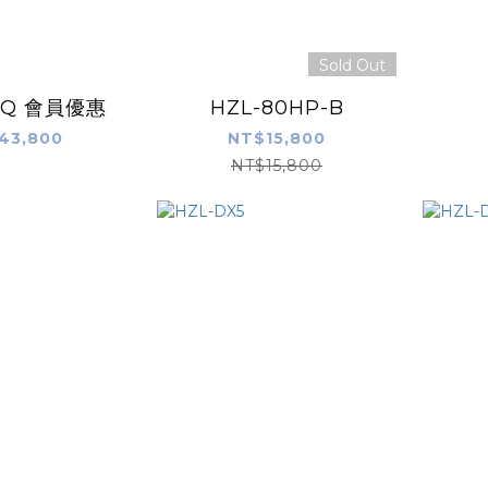
Sold Out
10Q 會員優惠
HZL-80HP-B
43,800
NT$15,800
NT$15,800