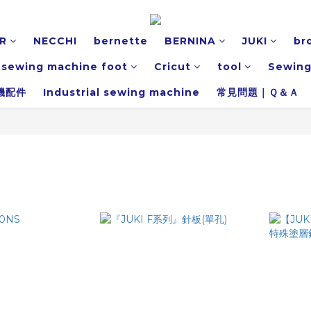
R
NECCHI
bernette
BERNINA
JUKI
br
l sewing machine foot
Cricut
tool
Sewing
機配件
Industrial sewing machine
常見問題｜Ｑ＆Ａ