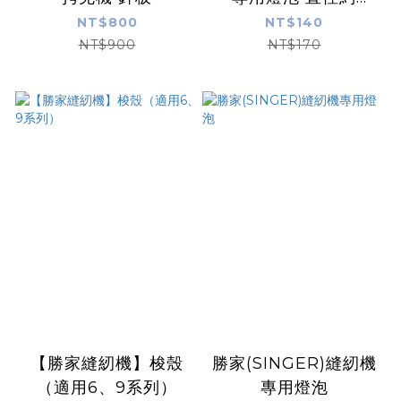
15mm 白
NT$800
NT$140
NT$900
NT$170
【勝家縫紉機】梭殼
勝家(SINGER)縫紉機
（適用6、9系列）
專用燈泡