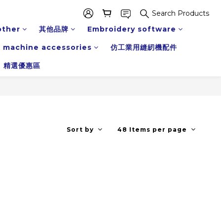
Search Products
other
其他品牌
Embroidery software
 machine accessories
仿工業用縫紉機配件
精選優惠區
Sort by
48 Items per page