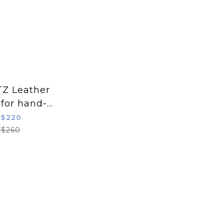
Z Leather
for hand-
wing
$220
$260