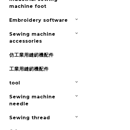
machine foot
Embroidery software
Sewing machine
accessories
仿工業用縫紉機配件
工業用縫紉機配件
tool
Sewing machine
needle
Sewing thread