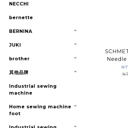
NECCHI
bernette
BERNINA
JUKI
SCHMET
brother
Needle 
se
NT
其他品牌
NT
Industrial sewing
machine
Home sewing machine
foot
Industrial sewing