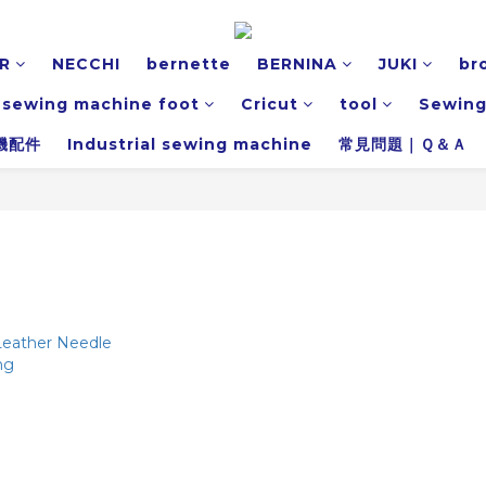
R
NECCHI
bernette
BERNINA
JUKI
br
l sewing machine foot
Cricut
tool
Sewing
機配件
Industrial sewing machine
常見問題｜Ｑ＆Ａ