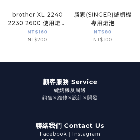
brother XL-2240
勝家(SINGER)縫紉機
2230 2600 使用燈泡
專用燈泡
兩個一組
NT$160
NT$80
NT$200
NT$100
顧客服務 Service
縫紉機及周邊
銷售⨯維修⨯設計⨯開發
聯絡我們 Contact Us
Facebook
｜
Instagram