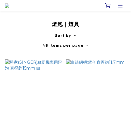
燈泡｜燈具
Sort by
48 Items per page