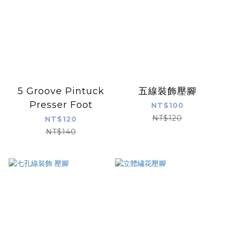
5 Groove Pintuck
五線裝飾壓腳
Presser Foot
NT$100
NT$120
NT$120
NT$140