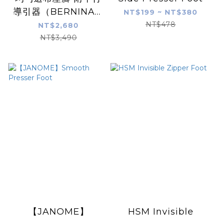
導引器（BERNINA縫
NT$199 ~ NT$380
紉機適用）
NT$478
NT$2,680
NT$3,490
【JANOME】
HSM Invisible