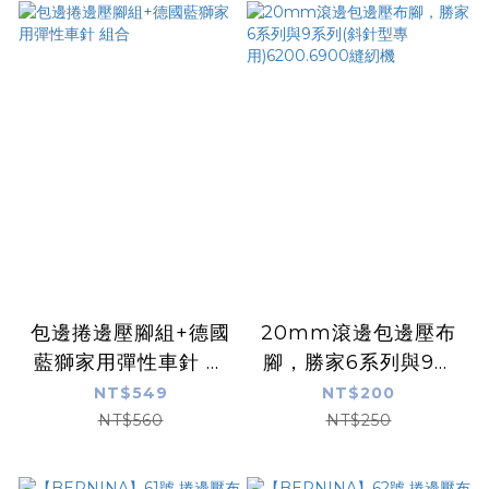
包邊捲邊壓腳組+德國
20mm滾邊包邊壓布
藍獅家用彈性車針 組
腳，勝家6系列與9系
合
列(斜針型專
NT$549
NT$200
用)6200.6900縫紉機
NT$560
NT$250