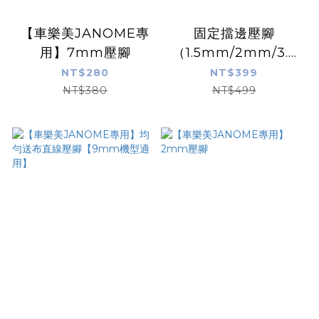
【車樂美JANOME專
固定擋邊壓腳
用】7mm壓腳
（1.5mm/2mm/3.5
mm）
NT$280
NT$399
NT$380
NT$499