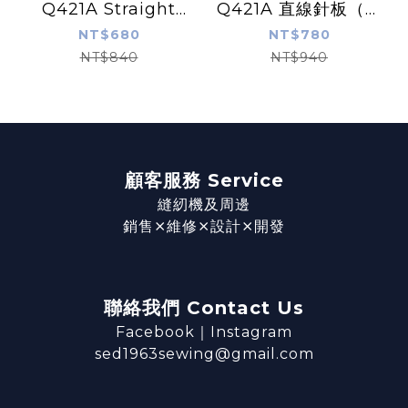
Q421A Straight
Q421A 直線針板（特
Stitch Needle
殊塗層）
NT$680
NT$780
Plate
NT$840
NT$940
顧客服務 Service
縫紉機及周邊
銷售⨯維修⨯設計⨯開發
聯絡我們 Contact Us
Facebook
｜
Instagram
sed1963sewing@gmail.com