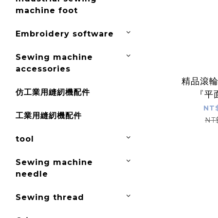
machine foot
Embroidery software
Sewing machine
accessories
精品滾
仿工業用縫紉機配件
『平
NT$
工業用縫紉機配件
NT
tool
Sewing machine
needle
Sewing thread