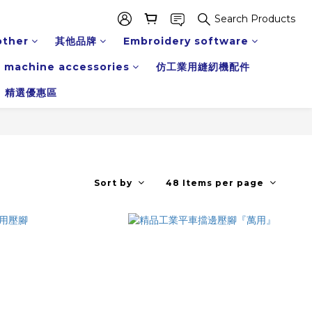
Search Products
other
其他品牌
Embroidery software
 machine accessories
仿工業用縫紉機配件
精選優惠區
Sort by
48 Items per page