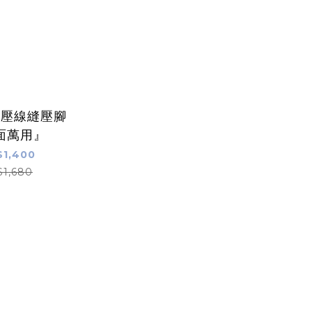
輪壓線縫壓腳
面萬用』
1,400
$1,680