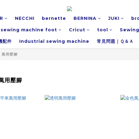
R
NECCHI
bernette
BERNINA
JUKI
br
l sewing machine foot
Cricut
tool
Sewing
機配件
Industrial sewing machine
常見問題｜Ｑ＆Ａ
｜萬用壓腳
萬用壓腳