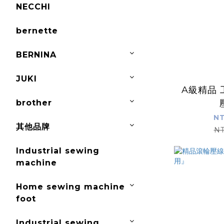
NECCHI
bernette
BERNINA
JUKI
A級精品
brother
NT
其他品牌
NT
Industrial sewing
machine
Home sewing machine
foot
Industrial sewing