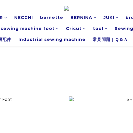
R
NECCHI
bernette
BERNINA
JUKI
br
l sewing machine foot
Cricut
tool
Sewing
機配件
Industrial sewing machine
常見問題｜Ｑ＆Ａ