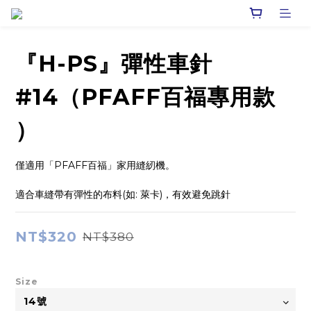
『H-PS』彈性車針
#14（PFAFF百福專用款
）
僅適用「PFAFF百福」家用縫紉機。
適合車縫帶有彈性的布料(如: 萊卡)，有效避免跳針
NT$320
NT$380
Size