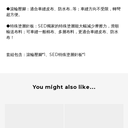
●滾輪壓腳：適合車縫皮布、防水布…等；車縫方向不受限，轉彎
超方便。
●特殊塗層針板：SED獨家的特殊塗層能大幅減少摩擦力，滑順
輸送布料；可車縫一般棉布、多層布料，更適合車縫皮布、防水
布！
套組包含：滾輪壓腳*1、SED特殊塗層針板*1
You might also like...