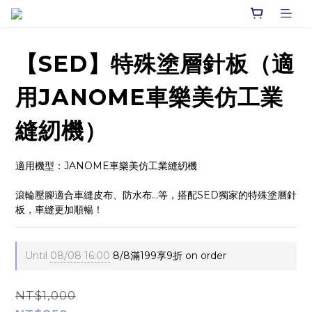
【SED】特殊塗層針板（適
用JANOME車樂美仿工業
縫紉機）
適用機型：JANOME車樂美仿工業縫紉機
滾輪壓腳適合車縫皮布、防水布…等，搭配SED獨家的特殊塗層針
板，車縫更加順暢！
Until
08/08 16:00
8/8滿199享9折 on order
NT$1,000